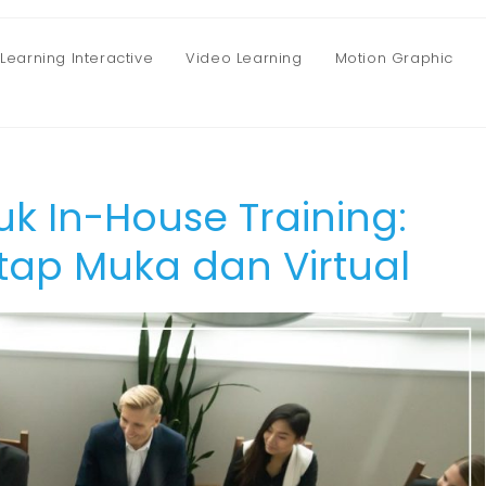
Learning Interactive
Video Learning
Motion Graphic
uk In-House Training:
atap Muka dan Virtual