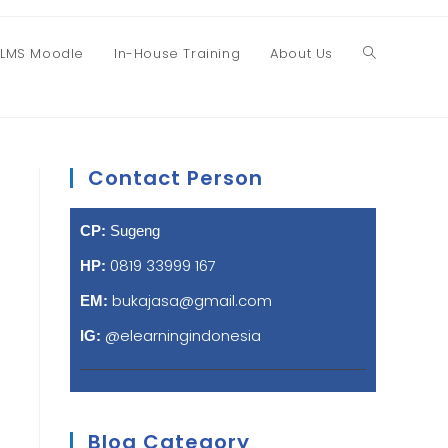
LMS Moodle
In-House Training
About Us
Contact Person
CP:
Sugeng
0819 33999 167
HP:
bukajasa@gmail.com
EM:
@elearningindonesia
IG:
Blog Category