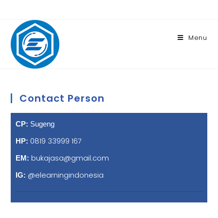
Menu
Contact Person
CP:
Sugeng
0819 33999 167
HP:
bukajasa@gmail.com
EM:
@elearningindonesia
IG: