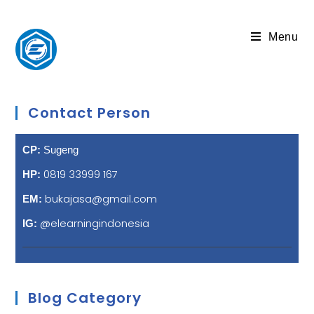
Menu
Contact Person
CP:
Sugeng
0819 33999 167
HP:
bukajasa@gmail.com
EM:
@elearningindonesia
IG:
Blog Category